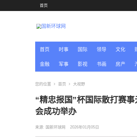
首页
首页
时事
国际
领导
文化
金融
军事
影视
书画
房产
您的位置
首页
大视野
“精忠报国”杯国际散打赛
会成功举办
来源: 国新环球网
2026年01月05日