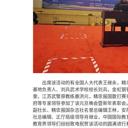
出席该活动的有全国人大代表王继永，精忠报
基地负责人、刘兵武术学校校长刘兵，金虹钢
奎，江苏武警原教练鹿洪元，精忠报国散打赛
府等专家领导参加了该元旦晚会暨新年表彰会
副社长、精忠报国杂志社名誉总编辑王林，安
社总编辑、正厅局级领导肖继业，中国国际教
教育界领导们纷纷致电祝贺该活动的圆满进行