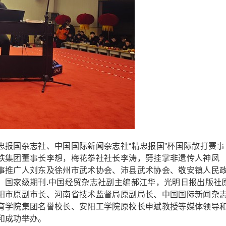
国杂志社、中国国际新闻杂志社“精忠报国”杯国际散打赛事
铁集团董事长李想，梅花拳社社长李涛，劈挂掌非遗传人神凤
事推广人刘东及徐州市武术协会、沛县武术协会、敬安镇人民
。国家级期刊.中国经贸杂志社副主编郝江华，光明日报出版社
阳市原副市长、河南省技术监督局原副局长、中国国际新闻杂
育学院集团名誉校长、安阳工学院原校长申斌教授等媒体领导
和成功举办。