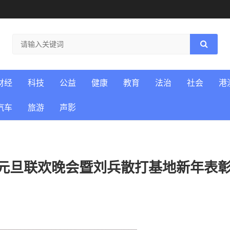
财经
科技
公益
健康
教育
法治
社会
港
汽车
旅游
声影
事元旦联欢晚会暨刘兵散打基地新年表