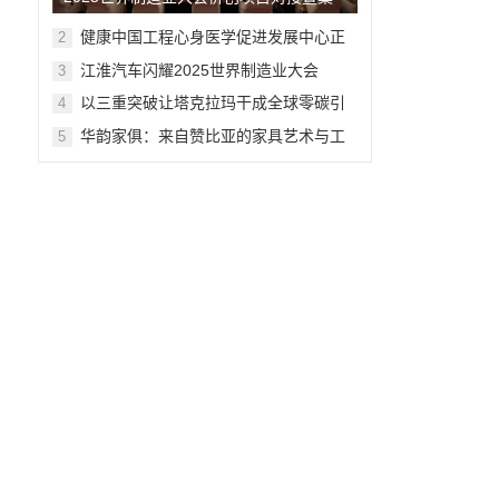
湖侨创会在合肥举行
健康中国工程心身医学促进发展中心正
2
式授牌成立
江淮汽车闪耀2025世界制造业大会
3
以三重突破让塔克拉玛干成全球零碳引
4
擎——麦盖提试点揭秘沙漠治理中国方
华韵家俱：来自赞比亚的家具艺术与工
5
案
艺之光 ——照亮“月是故乡明，心香沁中
外”全球直播中秋晚会