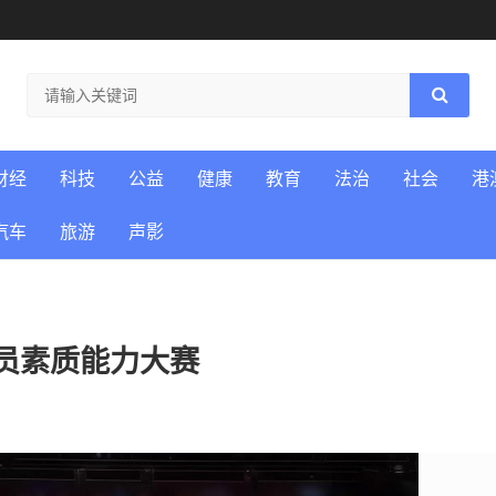
财经
科技
公益
健康
教育
法治
社会
港
汽车
旅游
声影
员素质能力大赛