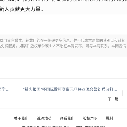
新人贡献更大力量。
均转载自其它媒体，转载目的在于传递更多信息，并不代表本网赞同其观点和对其
供免费服务。如稿件版权单位或个人不想在本网发布，可与本网联系，本网视情
安阳工学院毕业生获“高校毕业生基层就业卓越奖学（教）金”
“精忠报国”杯国际散打赛事元旦联欢晚会暨刘兵散打基地新年表彰会成功举办
下一篇
关于我们
诚聘精英
联系我们
版权声明
爆料