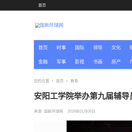
首页
首页
时事
国际
领导
文化
金融
军事
影视
书画
房产
您的位置
首页
教育
安阳工学院举办第九届辅导
来源: 国新环球网
2026年01月05日