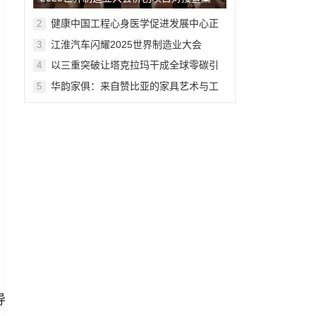
湖侨创会在合肥举行
健康中国工程心身医学促进发展中心正
2
式授牌成立
江淮汽车闪耀2025世界制造业大会
3
以三重突破让塔克拉玛干成全球零碳引
4
擎——麦盖提试点揭秘沙漠治理中国方
华韵家俱：来自赞比亚的家具艺术与工
5
案
艺之光 ——照亮“月是故乡明，心香沁中
外”全球直播中秋晚会
导