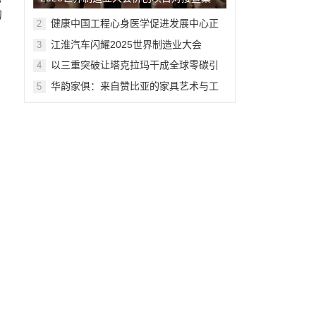
的
湖侨创会在合肥举行
健康中国工程心身医学促进发展中心正
2
式授牌成立
江淮汽车闪耀2025世界制造业大会
3
以三重突破让塔克拉玛干成全球零碳引
4
擎——麦盖提试点揭秘沙漠治理中国方
华韵家俱：来自赞比亚的家具艺术与工
5
案
艺之光 ——照亮“月是故乡明，心香沁中
外”全球直播中秋晚会