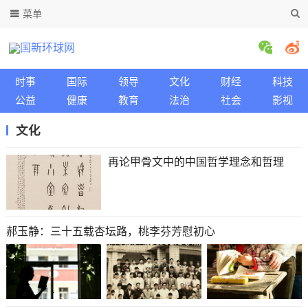
菜单
时事
国际
领导
文化
财经
科技
公益
健康
教育
法治
社会
影视
文化
再论甲骨文中的中国哲学理念和哲理
郝玉静：三十五载杏坛路，桃李芬芳慰初心