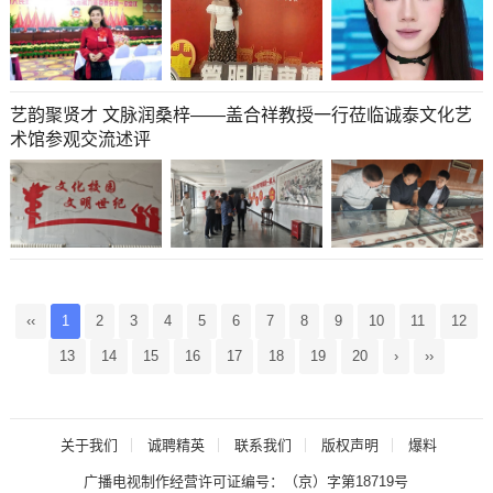
艺韵聚贤才 文脉润桑梓——盖合祥教授一行莅临诚泰文化艺
术馆参观交流述评
‹‹
1
2
3
4
5
6
7
8
9
10
11
12
13
14
15
16
17
18
19
20
›
››
关于我们
诚聘精英
联系我们
版权声明
爆料
广播电视制作经营许可证编号：
（京）字第18719号