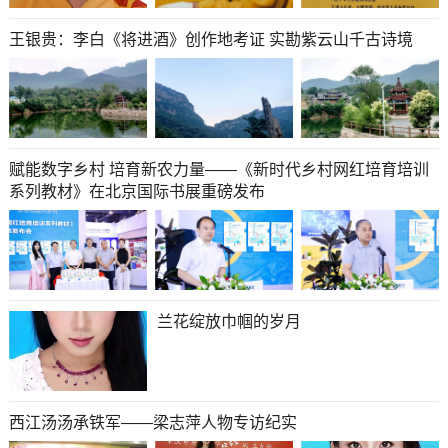
王银贵：李白《将进酒》创作地考证 实勘紫云山千古诗境
赋能数字乡村 培育新农力量——《新时代乡村网红培育培训
系列教材》在北京国际书展重磅发布
兰花绽放巾帼的岁月
西江汤汤承铁军——梁志萍人物专访纪实