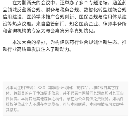
在为期两天的会议中，还举办了多个专题论坛，涵盖药
品领域反垄断合规、财务与税务合规、数智化转型赋能合规
信用建设、医药学术推广合规创新、医保合规与信用体系建
设等热点议题。来自监管部门、知名医药企业、律师事务所
和咨询机构的专家为与会嘉宾分享真知灼见。
本次大会的举办，为构建医药行业合规诚信新生态、推
动行业高质量发展注入了新动力。
凡本网注明“来源：XXX（非国新环球网）”的作品，均转载自其它媒
体，转载目的在于传递更多信息，并不代表本网赞同其观点和对其真实
性负责。本网转载其他媒体之稿件，意在为公众提供免费服务。如稿件
版权单位或个人不想在本网发布，可与本网联系，本网视情况可立即将
其撤除。