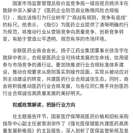
国家市场监督管理总局价监竞争局一级巡视员杨洪丰在
致辞中深入解读了《医药企业防范商业贿赂风险合规指
引》，指出该指引为行业树牢了“商战有规则，竞争有底线”
的标尺。他表示，《指引》为医药企业提供了清晰明确的行
为规范，将推动行业从营销竞争向质量竞争、创新竞争转
变，有助于营造公平透明、规范有序的市场环境。
全联医药业商会会长、扬子江药业集团董事长徐浩宇在
致辞中表示，合规是医药企业可持续发展的生命线，信用是
参与市场竞争的通行证。要加快推进行业合规标准体系建
设，推动合规要求从原则落实到操作层面，实现从被动应对
到主动建设的转变，共建医药行业合规诚信生态。同时，商
会将积极推动医药行业合规发展，与各位同仁携手共创医药
行业合规诚信高质量发展的美好明天。
权威政策解读，把脉行业方向
在主题报告环节，国家医疗保障局医药价格和招标采购
指导中心副主任谢章澍澍作了《强化医保赋能共建医药高质
量发展新格局》的主旨报告，深入剖析了医保监管新规及发